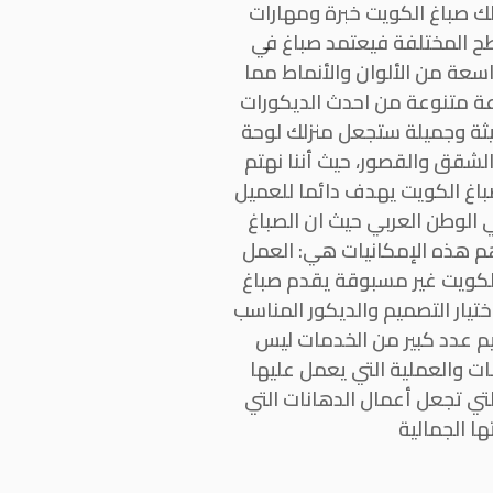
لك صباغ الكويت خبرة ومهارات
طح المختلفة فيعتمد صباغ في
عة من الألوان والأنماط مما
وعة متنوعة من احدث الديكورات
ديثة وجميلة ستجعل منزلك لوحة
الشقق والقصور، حيث أننا نهتم
باغ الكويت يهدف دائما للعميل
الوطن العربي حيث ان الصباغ
أهم هذه الإمكانيات هي: العمل
الكويت غير مسبوقة يقدم صباغ
تيار التصميم والديكور المناسب
يم عدد كبير من الخدمات ليس
ت والعملية التي يعمل عليها
تي تجعل أعمال الدهانات التي
ا الجمالية