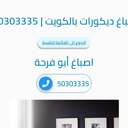
اغ ديكورات بالكويت
|
0303335
الرجوع الي القائمة الرئسية
اصباغ أبو فرحة
50303335