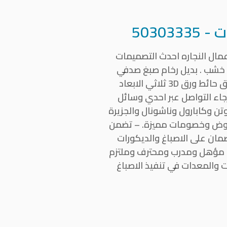
ت -
50303335
مال النجاره احدث التصميمات
ل خشب . بديل رخام صبغ صدفي
ناعم خشن. ايطالي . صبغ جوتن . ديكورات خشبية . ديكورات جبس بورد. جام . باركيه احدث ورق حائط ورق 3D ثلاثي الابعاد
جاء التواصل عبر احدي وسائل
تن وكابارول وناشونال والجزيرة
 عروض وخصومات مميزة. – تضمن
ضمان على الاصباغ والديكورات
ريق عمل مؤهل ومدرب ومحترف وملتزم
ت والمعدات في تنفيذ الاصباغ