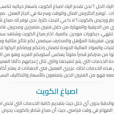
اليك الحل ؟ نحن نقدم اليك اصباغ الكويت باسعار خياليه تناس
 . توفير الكثيرمن المال والوقت وسرعة في انجاز العمل . 
 ورخيص بالكويت؟ لا داعي للبحث كثيرا، نحن نوفر لك صباغ ش
ن الحرفية والمهارة من خلال فنيين متميزين ومدربين، قاد
لا تنتهي، ديكورات مودرن عالمية. اختر صباغ الكويت وشاهد س
لوين، ففريقنا المؤهل والمحترف سيضمن لكم نتائج مثالية وجو
يات والمواد العالية الجودة لضمان راحتكم ورضاكم اتركوا لنا
علوا من منزلكم قصراً ملوناً يعكس أسلوبكم الفريد وهو من ا
الخدمات التي يتم تنفيذها والتي تنال إعجابهم دائمًا العم
ذه الخدمات لذلك عزيزي العميل فني الدهانات لا يعتبر أكثر
عه فهو من الفنيين الذين يتمتعون بالأسعار والتكاليف البسي
اصباغ الكويت
والدقة بدون أي خلل حيث بتقديم كافة الخدمات التي تخص ا
ع المهام في وقت قياسي، حيث أن صباغ شاطر بالكويت يحرص 