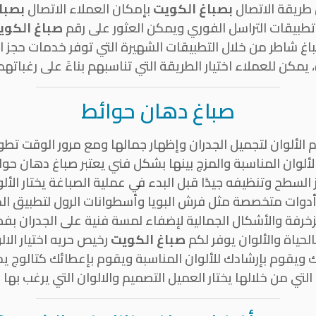
طريقة الاتصال
بصباغ الكويت
بإمكان العملاء الاتصال
بصبا
 تطبيقات التراسل الفوري ويمكن العثور على رقم
صباغ الكوي
باغ شاطر من خلال التطبيقات الشهيرة التي توفر خدمات حجز 
يمكن للعملاء اختيار الطريقة التي تناسبهم بناءً على رغباته
صباغ دهان حوائط
لألوان لتجميل الجدران وإظهار جمالها ومع مرور الوقت تطو
ألوان المناسبة والمزج بينها بشكل فني يعتبر صباغ دهان حوا
لسطح وتنظيفه جيدًا قبل البدء في عملية الصباغة يختار الألو
 أدوات متخصصة مثل فرش البويا وأسطوانات الرول لتطبيق 
لزخرفة والأشكال الجمالية لإضفاء لمسة فنية على الجدران بف
لحياة والألوان يوفر لكم
صباغ الكويت
رخيص حريه اختيار الا
 ويقوم بإرشادك للألوان المناسبة ويقوم بإعطائك كتالوج ي
التي من خلالها يختار العميل التصميم والالوان التي يرغب بها