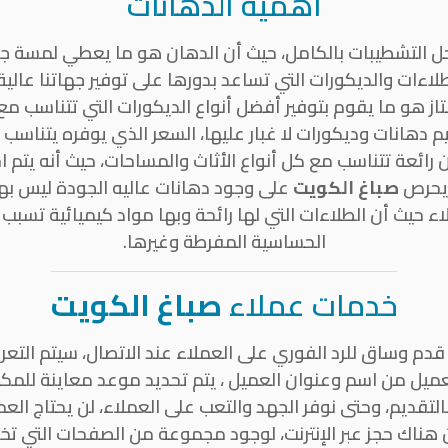
اهمية الدهانات
ل التشطيبات بالكامل، حيث أن الدهان هو ما يعطي لمسة جما
ءات والديكورات التي تساعد بدورها على توفير جهاتنا عالية
متاز هو ما يقوم بتوفير أفضل أنواع الديكورات التي تتناسب 
م دهانات وديكورات لا غبار عليها، السعر الذي يوفره يتناسب م
ئعة تتناسب مع كل أنواع الأثاث والمساحات، حيث أنه يتم 
 يحرص
صباغ الكويت
على وجود دهانات عاليه الجودة ليس بها
 حيث أن الطلاءات التي لها رائحة وبها مواد كيميائية تسبب 
الحساسية المفرطة وغيرها.
خدمات عملاء
صباغ الكويت
م وساق للرد الفوري على العملاء عند الاتصال، سيتم التعر
لعميل من اسم وعنوان العميل ، يتم تحديد موعد معاينة للمكا
لتقديم، وحتى نوفر الجهد والتعب على العملاء، لن يحتاج الع
هناك حجز عبر الإنترنت، لوجود مجموعة من الصفحات التي تخص