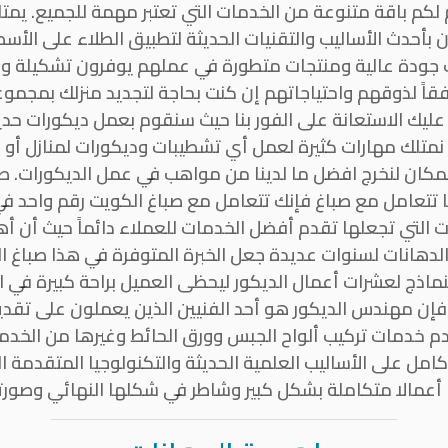
 لكم باقة متنوعة من الخدمات التي تعتبر مهمة للجميع. يمت
بأحدث الأساليب والتقنيات الحديثة لتطبيق الطلاء على الأس
 جودة عالية ومنتجات متطورة في عملهم يوفرون تشكيلة واس
ا وفقاً لذوقهم واحتياجاتهم إن كنت بحاجة لتجديد منزلك بمجم
 عليك الاستعانة على الفور بنا حيث سنقوم بعمل ديكورات ح
 نمتلك مهارات كثيرة لعمل أي تشطيبات وديكورات لمنازل أو 
مكان لنخرج افضل ما لدينا من مواهب في عمل الديكورات. ص
 تتعامل مع صباغ فإنك تتعامل مع صباغ الكويت رقم واحد في 
ات التي تجعلها تقدم أفضل الخدمات للعملاء دائماً حيث أن 
الدهانات لسنوات عديدة جعل الخبرة المتوفرة في هذا صباغ 
نماذج لعشرات أعمال الديكور ليحظى العميل براحة كبيرة في اخ
 فإن مهندس الديكور هو أحد الفنيين الذين يعملون على تقد
دم خدمات تركيب ألواح الجبس وورق الحائط وغيرها من الخدما
مل على الأساليب العلمية الحديثة والتكنولوجيا المتقدمة ال
 أعمالا متكاملة بشكل كبير وشاطر في شكلها النهائي وصورته