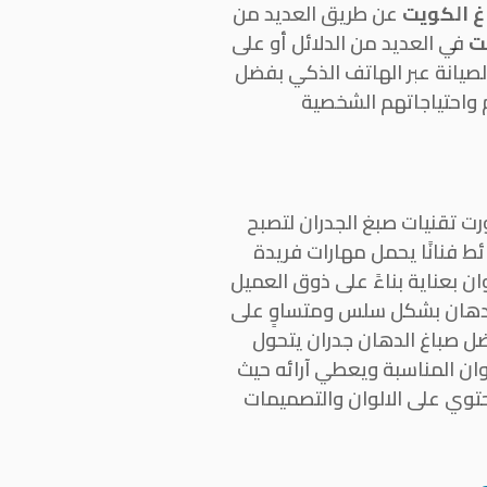
غ الكويت
عن طريق العديد من
ت
في العديد من الدلائل أو على
الصيانة عبر الهاتف الذكي بفضل
م واحتياجاتهم الشخصية
رت تقنيات صبغ الجدران لتصبح
ئط فنانًا يحمل مهارات فريدة
ان بعناية بناءً على ذوق العميل
الدهان بشكل سلس ومتساوٍ على
ضل صباغ الدهان جدران يتحول
لوان المناسبة ويعطي آرائه حيث
حتوي على الالوان والتصميمات