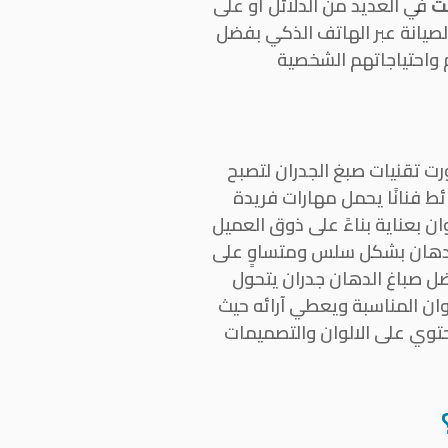
ت
في العديد من الدلائل أو على
الصيانة عبر الهاتف الذكي بفضل
م واحتياجاتهم الشخصية
رت تقنيات صبغ الجدران لتصبح
ئط فنانًا يحمل مهارات فريدة
ان بعناية بناءً على ذوق العميل
الدهان بشكل سلس ومتساوٍ على
ضل صباغ الدهان جدران يتحول
لوان المناسبة ويعطي آرائه حيث
حتوي على الالوان والتصميمات