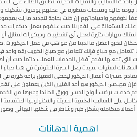
بأحدث الأساليب والتقنيات الحديثة لتطبيق الطلاء على الأس
 جودة عالية ومنتجات متطورة في عملهم يوفرون تشكيلة واس
ا وفقاً لذوقهم واحتياجاتهم إن كنت بحاجة لتجديد منزلك بمجم
 عليك الاستعانة على الفور بنا حيث سنقوم بعمل ديكورات ح
 نمتلك مهارات كثيرة لعمل أي تشطيبات وديكورات لمنازل أو 
مكان لنخرج افضل ما لدينا من مواهب في عمل الديكورات. ص
 تتعامل مع صباغ فإنك تتعامل مع صباغ الكويت رقم واحد في 
ات التي تجعلها تقدم أفضل الخدمات للعملاء دائماً حيث أن 
الدهانات لسنوات عديدة جعل الخبرة المتوفرة في هذا صباغ 
نماذج لعشرات أعمال الديكور ليحظى العميل براحة كبيرة في اخ
 فإن مهندس الديكور هو أحد الفنيين الذين يعملون على تقد
دم خدمات تركيب ألواح الجبس وورق الحائط وغيرها من الخدما
مل على الأساليب العلمية الحديثة والتكنولوجيا المتقدمة ال
 أعمالا متكاملة بشكل كبير وشاطر في شكلها النهائي وصورته
اهمية الدهانات