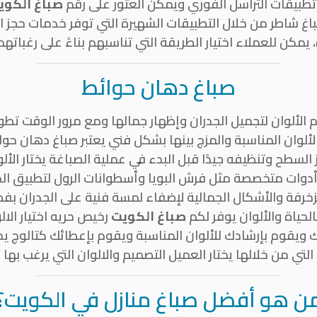
 تطبيقات التراسل الفوري ويمكن العثور على رقم
صباغ الكوي
باغ شاطر من خلال التطبيقات الشهيرة التي توفر خدمات حجز 
يمكن للعملاء اختيار الطريقة التي تناسبهم بناءً على رغباته
صباغ دهان حوائط
لألوان لتجميل الجدران وإظهار جمالها ومع مرور الوقت تطو
ألوان المناسبة والمزج بينها بشكل فني يعتبر صباغ دهان حوا
لسطح وتنظيفه جيدًا قبل البدء في عملية الصباغة يختار الألو
 أدوات متخصصة مثل فرش البويا وأسطوانات الرول لتطبيق 
لزخرفة والأشكال الجمالية لإضفاء لمسة فنية على الجدران بف
لحياة والألوان يوفر لكم
صباغ الكويت
رخيص حريه اختيار الا
 ويقوم بإرشادك للألوان المناسبة ويقوم بإعطائك كتالوج ي
التي من خلالها يختار العميل التصميم والالوان التي يرغب بها
ن هو أفضل صباغ منازل في الكويت؟