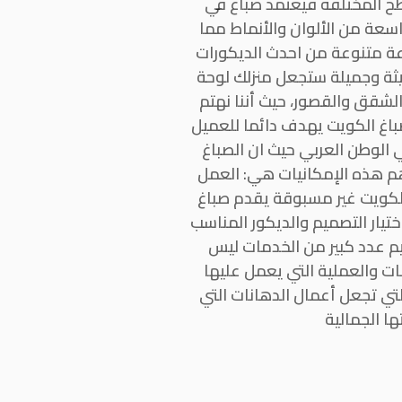
طح المختلفة فيعتمد صباغ في
عة من الألوان والأنماط مما
وعة متنوعة من احدث الديكورات
ديثة وجميلة ستجعل منزلك لوحة
الشقق والقصور، حيث أننا نهتم
باغ الكويت يهدف دائما للعميل
الوطن العربي حيث ان الصباغ
أهم هذه الإمكانيات هي: العمل
الكويت غير مسبوقة يقدم صباغ
تيار التصميم والديكور المناسب
يم عدد كبير من الخدمات ليس
ت والعملية التي يعمل عليها
تي تجعل أعمال الدهانات التي
ا الجمالية