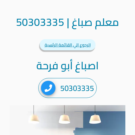
معلم صباغ
|
50303335
الرجوع الي القائمة الرئسية
اصباغ أبو فرحة
50303335