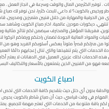
 . توفير الكثيرمن المال والوقت وسرعة في انجاز العمل . 
 ورخيص بالكويت؟ لا داعي للبحث كثيرا، نحن نوفر لك صباغ ش
ن الحرفية والمهارة من خلال فنيين متميزين ومدربين، قاد
لا تنتهي، ديكورات مودرن عالمية. اختر صباغ الكويت وشاهد س
لوين، ففريقنا المؤهل والمحترف سيضمن لكم نتائج مثالية وجو
يات والمواد العالية الجودة لضمان راحتكم ورضاكم اتركوا لنا
علوا من منزلكم قصراً ملوناً يعكس أسلوبكم الفريد وهو من ا
الخدمات التي يتم تنفيذها والتي تنال إعجابهم دائمًا العم
ذه الخدمات لذلك عزيزي العميل فني الدهانات لا يعتبر أكثر
عه فهو من الفنيين الذين يتمتعون بالأسعار والتكاليف البسي
اصباغ الكويت
والدقة بدون أي خلل حيث بتقديم كافة الخدمات التي تخص ا
ع المهام في وقت قياسي، حيث أن صباغ شاطر بالكويت يحرص 
 لكم باقة متنوعة من الخدمات التي تعتبر مهمة للجميع. يمت