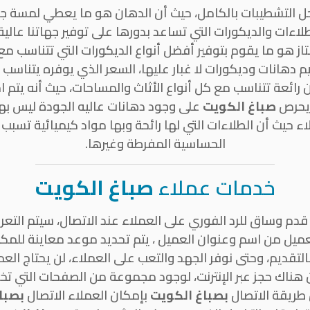
ل التشطيبات بالكامل، حيث أن الدهان هو ما يعطي لمسة جما
ءات والديكورات التي تساعد بدورها على توفير جهاتنا عالية
متاز هو ما يقوم بتوفير أفضل أنواع الديكورات التي تتناسب 
م دهانات وديكورات لا غبار عليها، السعر الذي يوفره يتناسب م
ئعة تتناسب مع كل أنواع الأثاث والمساحات، حيث أنه يتم 
 يحرص
صباغ الكويت
على وجود دهانات عاليه الجودة ليس بها
 حيث أن الطلاءات التي لها رائحة وبها مواد كيميائية تسبب 
الحساسية المفرطة وغيرها.
خدمات عملاء
صباغ الكويت
م وساق للرد الفوري على العملاء عند الاتصال، سيتم التعر
لعميل من اسم وعنوان العميل ، يتم تحديد موعد معاينة للمكا
لتقديم، وحتى نوفر الجهد والتعب على العملاء، لن يحتاج الع
هناك حجز عبر الإنترنت، لوجود مجموعة من الصفحات التي تخص
طريقة الاتصال
بصباغ الكويت
بإمكان العملاء الاتصال
بصبا