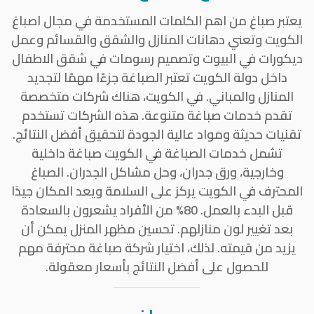
يعتبر صباغ من اهم الكلمات المستخدمة في مجال اصباغ
الكويت وتعني دهانات المنازل والشقق والقسائم وعمل
ديكورات في البيوت وتصميم رسومات في شقق الاطفال
داخل دولة الكويت تعتبر الصباغة جزءًا مهمًا لتجديد
المنازل والمباني. في الكويت، هناك شركات متخصصة
تقدم خدمات صباغة متنوعة. هذه الشركات تستخدم
تقنيات حديثة ومواد عالية الجودة لتحقيق أفضل النتائج.
تشمل خدمات الصباغة في الكويت صباغة داخلية
وخارجية، ورق جدران، وحل مشاكل الجدران. الصباغ
المحترف في الكويت يركز على السلامة ويعد المكان جيدًا
قبل البدء بالعمل. 80% من الأفراد يشعرون بالسعادة
بعد تغيير لون منازلهم. تحسين مظهر المنزل يمكن أن
يزيد من قيمته. لذلك، اختيار شركة صباغة محترفة مهم
للحصول على أفضل النتائج بأسعار معقولة.