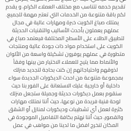
تقديم خدمه تتناسب مع مختلف العملاء الكرام، و يقدم
لكم باقة متنوعة من الخدمات التي تعتبر مهمة للجميع.
يمتلك صباغ الكويت خبرة ومهارات عالية في مجال
عملهم يعملون بأحدث الأساليب والتقنيات الحديثة
لتطبيق الطلاء على الأسطح المختلفة فيعتمد صباغ في
الكويت على استخدام مواد ذات جودة عالية ومنتجات
متطورة في عملهم يوفرون تشكيلة واسعة من الألوان
والأنماط مما يتيح للعملاء الاختيار من بينها وفقاً
لذوقهم واحتياجاتهم إن كنت بحاجة لتجديد منزلك
بمجموعة متنوعة من احدث الديكورات الجديدة سواء
داخلية أو خارجية عليك الاستعانة على الفور بنا حيث
سنقوم بعمل ديكورات حديثة وجميلة ستجعل منزلك
لوحة فنية فريدة من نوعها، حيث أننا نمتلك مهارات
كثيرة لعمل أي تشطيبات وديكورات لمنازل أو الشقق
والقصور، حيث أننا نهتم بكافة التفاصيل الموجودة في
المكان لنخرج افضل ما لدينا من مواهب في عمل