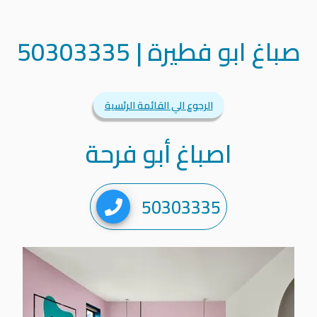
صباغ ابو فطيرة
|
50303335
الرجوع الي القائمة الرئسية
اصباغ أبو فرحة
50303335