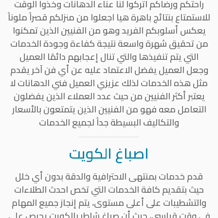
راحتكم ورضاكم اتركوا لنا عناء الدهانات وخذوا الوقت
للاستمتاع بنتائج باهرة هيا اجعلوا من منزلكم قصراً ملوناً
يعكس أسلوبكم الفريد وهو من الفنيين الذين تمكنوا
من تحقيق شهرة واسعة نتيجة كفاءة وجودة الخدمات
التي يتم تنفيذها والتي تنال إعجابهم دائمًا العميل
وجعل العميل يفضل الاعتماد عليه عن أي فن آخر يقدم
مثل هذه الخدمات لذلك عزيزي العميل فني الدهانات لا
يعتبر أكثر الفنيين من حيث عدد العملاء الذين يفضلون
التعامل معه فهو من الفنيين الذين يتمتعون بالأسعار
والتكاليف البسيطة جداً لجميع الخدمات
اصباغ الكويت
قدم خدمات بمنتهى الاحترافية والدقة بدون أي خلل
حيث بتقديم كافة الخدمات التي تخص احدث الطلاءات
والتشطيبات على أعلى مستوى، يتم إنجاز جميع المهام
في وقت قياسي، حيث أن صباغ شاطر بالكويت يحرص على