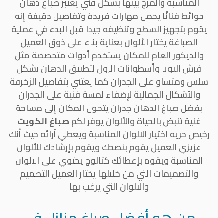
المناسبة والمزج بينها بشكل فني يعتبر صباغ دهان
حوائط فنانًا يحمل مهارات فريدة وتفاصيل دقيقة إنه
يقوم بتجهيز السطح وتنظيفه جيدًا قبل البدء في عملية
الصباغة يختار الألوان بعناية بناءً على ذوق العميل
والديكور العام للمكان يستخدم أدوات متخصصة مثل
فرش البويا وأسطوانات الرول لتطبيق الدهان بشكل
سلس ومتساوٍ على الجدران كما يعتني بتفاصيل الزخرفة
والأشكال الجمالية لإضفاء لمسة فنية على الجدران
بفضل صباغ الدهان جدران يتحول المكان إلى مساحة
فنية تنبض بالحياة والألوان يوفر لكم
صباغ الكويت
رخيص حريه اختيار الالوان المناسبة ويعطي آرائه حيث أنك
عزيزي العميل يقوم بنصحك ويقوم بإرشادك للألوان
المناسبة ويقوم بإعطائك كتالوج يحتوي على الالوان
والتصميمات التي من خلالها يختار العميل التصميم
والالوان التي يرغب بها
من هو أفضل صباغ منازل في