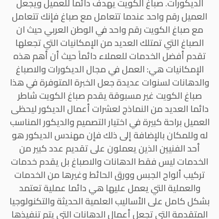
الديكورات. صباغ الكويت يهدف دائما للعميل ويجعل
العميل رقم واحد عندما تتعامل مع صباغ فإنك تتعامل
مع صباغ الكويت رقم واحد في الوطن العربي حيث ان
الصباغ التي تمتلك العديد من الإمكانيات التي تجعلها
تقدم أفضل الخدمات للعملاء دائماً حيث أن أهم هذه
الإمكانيات هي: العمل في مجال الديكورات والاصباغ
والدهانات لسنوات عديدة جعل الخبرة المتوفرة في هذا
صباغ الكويت غير مسبوقة يقدم صباغ الكويت شاطر
دائما العديد من النماذج لعشرات أعمال الديكور ليحظى
العميل براحة كبيرة في اختيار التصميم والديكور المناسب
له وللمكان بالإضافة إلى ذلك فإن مهندس الديكور هو
أحد الفنيين الذين يعملون على تقديم عدد كبير من
الخدمات ليس فقط الدهانات والاصباغ بل يقدم خدمات
تركيب ألواح الجبس وورق الحائط وغيرها من الخدمات
والعملية التي يعمل عليها هي دائما عملية تعتمد
بشكل كامل على الأساليب العلمية الحديثة والتكنولوجيا
المتقدمة التي تجعل أعمال الدهانات التي يتم تنفيذها