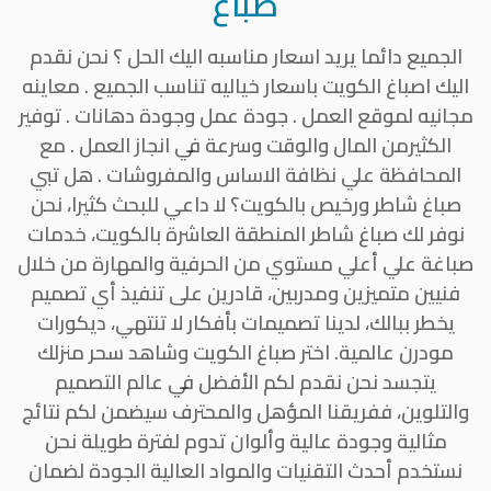
صباغ
الجميع دائما يريد اسعار مناسبه اليك الحل ؟ نحن نقدم
اليك اصباغ الكويت باسعار خياليه تناسب الجميع . معاينه
مجانيه لموقع العمل . جودة عمل وجودة دهانات . توفير
الكثيرمن المال والوقت وسرعة في انجاز العمل . مع
المحافظة علي نظافة الاساس والمفروشات . هل تبي
صباغ شاطر ورخيص بالكويت؟ لا داعي للبحث كثيرا، نحن
نوفر لك صباغ شاطر المنطقة العاشرة بالكويت، خدمات
صباغة علي أعلي مستوي من الحرفية والمهارة من خلال
فنيين متميزين ومدربين، قادرين على تنفيذ أي تصميم
يخطر ببالك، لدينا تصميمات بأفكار لا تنتهي، ديكورات
مودرن عالمية. اختر صباغ الكويت وشاهد سحر منزلك
يتجسد نحن نقدم لكم الأفضل في عالم التصميم
والتلوين، ففريقنا المؤهل والمحترف سيضمن لكم نتائج
مثالية وجودة عالية وألوان تدوم لفترة طويلة نحن
نستخدم أحدث التقنيات والمواد العالية الجودة لضمان