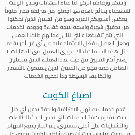
راحتكم ورضاكم اتركوا لنا عناء الدهانات وخذوا الوقت
للاستمتاع بنتائج باهرة هيا اجعلوا من منزلكم قصراً ملوناً
يعكس أسلوبكم الفريد وهو من الفنيين الذين تمكنوا
من تحقيق شهرة واسعة نتيجة كفاءة وجودة الخدمات
التي يتم تنفيذها والتي تنال إعجابهم دائمًا العميل
وجعل العميل يفضل الاعتماد عليه عن أي فن آخر يقدم
مثل هذه الخدمات لذلك عزيزي العميل فني الدهانات لا
يعتبر أكثر الفنيين من حيث عدد العملاء الذين يفضلون
التعامل معه فهو من الفنيين الذين يتمتعون بالأسعار
والتكاليف البسيطة جداً لجميع الخدمات
اصباغ الكويت
قدم خدمات بمنتهى الاحترافية والدقة بدون أي خلل
حيث بتقديم كافة الخدمات التي تخص احدث الطلاءات
والتشطيبات على أعلى مستوى، يتم إنجاز جميع المهام
في وقت قياسي، حيث أن صباغ شاطر بالكويت يحرص على