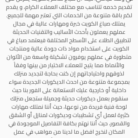
تقديم خدمه تتناسب مع مختلف العملاء الكرام، و يقدم
لكم باقة متنوعة من الخدمات التي تعتبر مهمة للجميع.
يمتلك صباغ الكويت خبرة ومهارات عالية في مجال
عملهم يعملون بأحدث الأساليب والتقنيات الحديثة
لتطبيق الطلاء على الأسطح المختلفة فيعتمد صباغ في
الكويت على استخدام مواد ذات جودة عالية ومنتجات
متطورة في عملهم يوفرون تشكيلة واسعة من الألوان
والأنماط مما يتيح للعملاء الاختيار من بينها وفقاً
لذوقهم واحتياجاتهم إن كنت بحاجة لتجديد منزلك
بمجموعة متنوعة من احدث الديكورات الجديدة سواء
داخلية أو خارجية عليك الاستعانة على الفور بنا حيث
سنقوم بعمل ديكورات حديثة وجميلة ستجعل منزلك
لوحة فنية فريدة من نوعها، حيث أننا نمتلك مهارات
كثيرة لعمل أي تشطيبات وديكورات لمنازل أو الشقق
والقصور، حيث أننا نهتم بكافة التفاصيل الموجودة في
المكان لنخرج افضل ما لدينا من مواهب في عمل