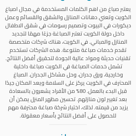
يعتبر صباغ من اهم الكلمات المستخدمة في مجال اصباغ
الكويت وتعني دهانات المنازل والشقق والقسائم وعمل
ديكورات في البيوت وتصميم رسومات في شقق الاطفال
داخل دولة الكويت تعتبر الصباغة جزءًا مهمًا لتجديد
المنازل والمباني. في الكويت، هناك شركات متخصصة
تقدم خدمات صباغة متنوعة. هذه الشركات تستخدم
تقنيات حديثة ومواد عالية الجودة لتحقيق أفضل النتائج.
تشمل خدمات الصباغة في الكويت صباغة داخلية
وخارجية، ورق جدران، وحل مشاكل الجدران. الصباغ
المحترف في الكويت يركز على السلامة ويعد المكان جيدًا
قبل البدء بالعمل. 80% من الأفراد يشعرون بالسعادة
بعد تغيير لون منازلهم. تحسين مظهر المنزل يمكن أن
يزيد من قيمته. لذلك، اختيار شركة صباغة محترفة مهم
للحصول على أفضل النتائج بأسعار معقولة.