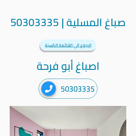
صباغ المسلية
|
50303335
الرجوع الي القائمة الرئسية
اصباغ أبو فرحة
50303335