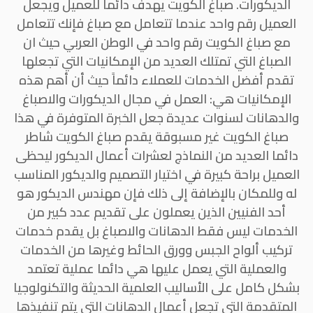
الديكورات. صباغ الكويت يهدف دائما للعميل ويجعل
العميل رقم واحد عندما تتعامل مع صباغ فإنك تتعامل
مع صباغ الكويت رقم واحد في الوطن العربي حيث ان
الصباغ التي تمتلك العديد من الإمكانيات التي تجعلها
تقدم أفضل الخدمات للعملاء دائماً حيث أن أهم هذه
الإمكانيات هي: العمل في مجال الديكورات والاصباغ
والدهانات لسنوات عديدة جعل الخبرة المتوفرة في هذا
صباغ الكويت غير مسبوقة يقدم صباغ الكويت شاطر
دائما العديد من النماذج لعشرات أعمال الديكور ليحظى
العميل براحة كبيرة في اختيار التصميم والديكور المناسب
له وللمكان بالإضافة إلى ذلك فإن مهندس الديكور هو
أحد الفنيين الذين يعملون على تقديم عدد كبير من
الخدمات ليس فقط الدهانات والاصباغ بل يقدم خدمات
تركيب ألواح الجبس وورق الحائط وغيرها من الخدمات
والعملية التي يعمل عليها هي دائما عملية تعتمد
بشكل كامل على الأساليب العلمية الحديثة والتكنولوجيا
المتقدمة التي تجعل أعمال الدهانات التي يتم تنفيذها