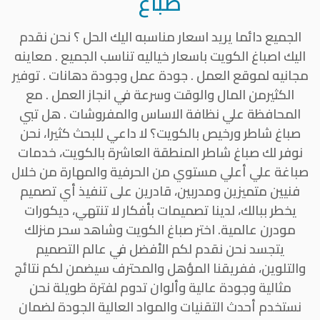
صباغ
الجميع دائما يريد اسعار مناسبه اليك الحل ؟ نحن نقدم
اليك اصباغ الكويت باسعار خياليه تناسب الجميع . معاينه
مجانيه لموقع العمل . جودة عمل وجودة دهانات . توفير
الكثيرمن المال والوقت وسرعة في انجاز العمل . مع
المحافظة علي نظافة الاساس والمفروشات . هل تبي
صباغ شاطر ورخيص بالكويت؟ لا داعي للبحث كثيرا، نحن
نوفر لك صباغ شاطر المنطقة العاشرة بالكويت، خدمات
صباغة علي أعلي مستوي من الحرفية والمهارة من خلال
فنيين متميزين ومدربين، قادرين على تنفيذ أي تصميم
يخطر ببالك، لدينا تصميمات بأفكار لا تنتهي، ديكورات
مودرن عالمية. اختر صباغ الكويت وشاهد سحر منزلك
يتجسد نحن نقدم لكم الأفضل في عالم التصميم
والتلوين، ففريقنا المؤهل والمحترف سيضمن لكم نتائج
مثالية وجودة عالية وألوان تدوم لفترة طويلة نحن
نستخدم أحدث التقنيات والمواد العالية الجودة لضمان