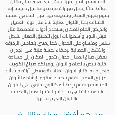
المناسبة والمزج بينها بشكل فني يعتبر صباغ دهان
حوائط فنانًا يحمل مهارات فريدة وتفاصيل دقيقة إنه
يقوم بتجهيز السطح وتنظيفه جيدًا قبل البدء في عملية
الصباغة يختار الألوان بعناية بناءً على ذوق العميل
والديكور العام للمكان يستخدم أدوات متخصصة مثل
فرش البويا وأسطوانات الرول لتطبيق الدهان بشكل
سلس ومتساوٍ على الجدران كما يعتني بتفاصيل الزخرفة
والأشكال الجمالية لإضفاء لمسة فنية على الجدران
بفضل صباغ الدهان جدران يتحول المكان إلى مساحة
فنية تنبض بالحياة والألوان يوفر لكم
صباغ الكويت
رخيص حريه اختيار الالوان المناسبة ويعطي آرائه حيث أنك
عزيزي العميل يقوم بنصحك ويقوم بإرشادك للألوان
المناسبة ويقوم بإعطائك كتالوج يحتوي على الالوان
والتصميمات التي من خلالها يختار العميل التصميم
والالوان التي يرغب بها
من هو أفضل صباغ منازل في