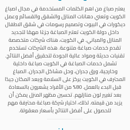
يعتبر صباغ من اهم الكلمات المستخدمة في مجال اصباغ
الكويت وتعني دهانات المنازل والشقق والقسائم وعمل
ديكورات في البيوت وتصميم رسومات في شقق الاطفال
داخل دولة الكويت تعتبر الصباغة جزءًا مهمًا لتجديد
المنازل والمباني. في الكويت، هناك شركات متخصصة
تقدم خدمات صباغة متنوعة. هذه الشركات تستخدم
تقنيات حديثة ومواد عالية الجودة لتحقيق أفضل النتائج.
تشمل خدمات الصباغة في الكويت صباغة داخلية
وخارجية، ورق جدران، وحل مشاكل الجدران. الصباغ
المحترف في الكويت يركز على السلامة ويعد المكان جيدًا
قبل البدء بالعمل. 80% من الأفراد يشعرون بالسعادة
بعد تغيير لون منازلهم. تحسين مظهر المنزل يمكن أن
يزيد من قيمته. لذلك، اختيار شركة صباغة محترفة مهم
للحصول على أفضل النتائج بأسعار معقولة.