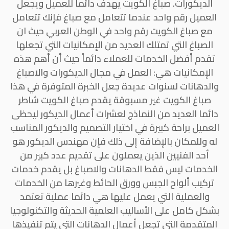
الديكورات. صباغ الكويت يهدف دائما للعميل ويجعل
العميل رقم واحد عندما تتعامل مع صباغ فإنك تتعامل
مع صباغ الكويت رقم واحد في الوطن العربي حيث ان
الصباغ التي تمتلك العديد من الإمكانيات التي تجعلها
تقدم أفضل الخدمات للعملاء دائماً حيث أن أهم هذه
الإمكانيات هي: العمل في مجال الديكورات والاصباغ
والدهانات لسنوات عديدة جعل الخبرة المتوفرة في هذا
صباغ الكويت غير مسبوقة يقدم صباغ الكويت شاطر
دائما العديد من النماذج لعشرات أعمال الديكور ليحظى
العميل براحة كبيرة في اختيار التصميم والديكور المناسب
له وللمكان بالإضافة إلى ذلك فإن مهندس الديكور هو
أحد الفنيين الذين يعملون على تقديم عدد كبير من
الخدمات ليس فقط الدهانات والاصباغ بل يقدم خدمات
تركيب ألواح الجبس وورق الحائط وغيرها من الخدمات
والعملية التي يعمل عليها هي دائما عملية تعتمد
بشكل كامل على الأساليب العلمية الحديثة والتكنولوجيا
المتقدمة التي تجعل أعمال الدهانات التي يتم تنفيذها