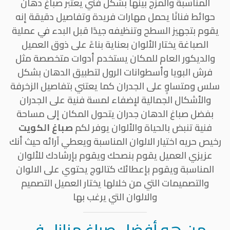
المناسبة والمزج بينها بشكل فني يعتبر صباغ دهان
حوائط فنانًا يحمل مهارات فريدة وتفاصيل دقيقة إنه
يقوم بتجهيز السطح وتنظيفه جيدًا قبل البدء في عملية
الصباغة يختار الألوان بعناية بناءً على ذوق العميل
والديكور العام للمكان يستخدم أدوات متخصصة مثل
فرش البويا وأسطوانات الرول لتطبيق الدهان بشكل
سلس ومتساوٍ على الجدران كما يعتني بتفاصيل الزخرفة
والأشكال الجمالية لإضفاء لمسة فنية على الجدران
بفضل صباغ الدهان جدران يتحول المكان إلى مساحة
فنية تنبض بالحياة والألوان يوفر لكم
صباغ الكويت
رخيص حريه اختيار الالوان المناسبة ويعطي آرائه حيث أنك
عزيزي العميل يقوم بنصحك ويقوم بإرشادك للألوان
المناسبة ويقوم بإعطائك كتالوج يحتوي على الالوان
والتصميمات التي من خلالها يختار العميل التصميم
والالوان التي يرغب بها
من هو أفضل صباغ منازل في