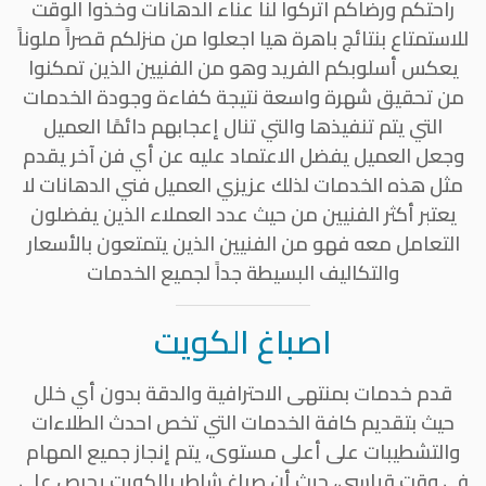
راحتكم ورضاكم اتركوا لنا عناء الدهانات وخذوا الوقت
للاستمتاع بنتائج باهرة هيا اجعلوا من منزلكم قصراً ملوناً
يعكس أسلوبكم الفريد وهو من الفنيين الذين تمكنوا
من تحقيق شهرة واسعة نتيجة كفاءة وجودة الخدمات
التي يتم تنفيذها والتي تنال إعجابهم دائمًا العميل
وجعل العميل يفضل الاعتماد عليه عن أي فن آخر يقدم
مثل هذه الخدمات لذلك عزيزي العميل فني الدهانات لا
يعتبر أكثر الفنيين من حيث عدد العملاء الذين يفضلون
التعامل معه فهو من الفنيين الذين يتمتعون بالأسعار
والتكاليف البسيطة جداً لجميع الخدمات
اصباغ الكويت
قدم خدمات بمنتهى الاحترافية والدقة بدون أي خلل
حيث بتقديم كافة الخدمات التي تخص احدث الطلاءات
والتشطيبات على أعلى مستوى، يتم إنجاز جميع المهام
في وقت قياسي، حيث أن صباغ شاطر بالكويت يحرص على