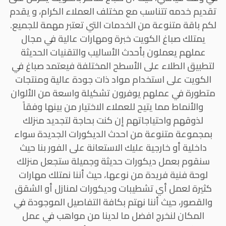
تقديم خدمه تتناسب مع مختلف العملاء الكرام، و يقدم
لكم باقة متنوعة من الخدمات التي تعتبر مهمة للجميع.
يمتلك صباغ الكويت خبرة ومهارات عالية في مجال
عملهم يعملون بأحدث الأساليب والتقنيات الحديثة
لتطبيق الطلاء على الأسطح المختلفة فيعتمد صباغ في
الكويت على استخدام مواد ذات جودة عالية ومنتجات
متطورة في عملهم يوفرون تشكيلة واسعة من الألوان
والأنماط مما يتيح للعملاء الاختيار من بينها وفقاً
لذوقهم واحتياجاتهم إن كنت بحاجة لتجديد منزلك
بمجموعة متنوعة من احدث الديكورات الجديدة سواء
داخلية أو خارجية عليك الاستعانة على الفور بنا حيث
سنقوم بعمل ديكورات حديثة وجميلة ستجعل منزلك
لوحة فنية فريدة من نوعها، حيث أننا نمتلك مهارات
كثيرة لعمل أي تشطيبات وديكورات لمنازل أو الشقق
والقصور، حيث أننا نهتم بكافة التفاصيل الموجودة في
المكان لنخرج افضل ما لدينا من مواهب في عمل