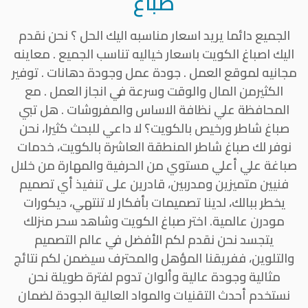
صباغ
الجميع دائما يريد اسعار مناسبه اليك الحل ؟ نحن نقدم
اليك اصباغ الكويت باسعار خياليه تناسب الجميع . معاينه
مجانيه لموقع العمل . جودة عمل وجودة دهانات . توفير
الكثيرمن المال والوقت وسرعة في انجاز العمل . مع
المحافظة علي نظافة الاساس والمفروشات . هل تبي
صباغ شاطر ورخيص بالكويت؟ لا داعي للبحث كثيرا، نحن
نوفر لك صباغ شاطر المنطقة العاشرة بالكويت، خدمات
صباغة علي أعلي مستوي من الحرفية والمهارة من خلال
فنيين متميزين ومدربين، قادرين على تنفيذ أي تصميم
يخطر ببالك، لدينا تصميمات بأفكار لا تنتهي، ديكورات
مودرن عالمية. اختر صباغ الكويت وشاهد سحر منزلك
يتجسد نحن نقدم لكم الأفضل في عالم التصميم
والتلوين، ففريقنا المؤهل والمحترف سيضمن لكم نتائج
مثالية وجودة عالية وألوان تدوم لفترة طويلة نحن
نستخدم أحدث التقنيات والمواد العالية الجودة لضمان