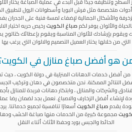
لسطح وتنظيفه جيدًا قبل البدء في عملية الصباغة يختار الألو
 أدوات متخصصة مثل فرش البويا وأسطوانات الرول لتطبيق 
لزخرفة والأشكال الجمالية لإضفاء لمسة فنية على الجدران بف
لحياة والألوان يوفر لكم
صباغ الكويت
رخيص حريه اختيار الا
 ويقوم بإرشادك للألوان المناسبة ويقوم بإعطائك كتالوج ي
التي من خلالها يختار العميل التصميم والالوان التي يرغب بها
ن هو أفضل صباغ منازل في الكويت؟
 من أفضل خدمات الدهانات المنزلية في دولة الكويت ، حيث ت
ضل النتائج الممكنة. نحن متخصصون في دهان وتركيب الجب
نادق والشركات والمنازل ، وابتكار دهانات فريدة للمنازل بأجمل
ة لإنشاء أفضل الزخارف والاصباغ. نعمل بجد لضمان رضا عملا
جودة يقدم
صباغ الكويت
أسعارًا تنافسية لجميع خدماتنا. يرج
كويت
مجموعة كبيرة من الخدمات منها صباغة الخشب ودهان ا
الحائط والجبس بورد وحفظ الأثاث أثناء النقل