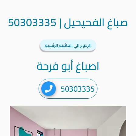
صباغ الفحيحيل
|
50303335
الرجوع الي القائمة الرئسية
اصباغ أبو فرحة
50303335