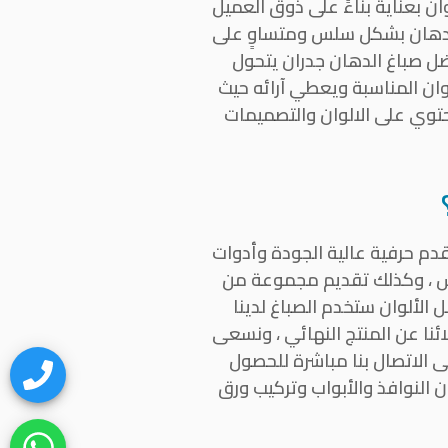
ان بعناية بناءً على ذوق العميل
الدهان بشكل سلس ومتساوٍ على
ضل صباغ الدهان جدران يتحول
لوان المناسبة ويعطي آرائه حيث
حتوي على الالوان والتصميمات
قدم حرفية عالية الجودة وأدوات
س ، وكذلك تقديم مجموعة من
 الألوان ستخدم الصباغ لدينا
ئنا عن المنتج النهائي ، ونسعى
ى الاتصال بنا مباشرة للحصول
لنوافذ والأبواب وتركيب ورق