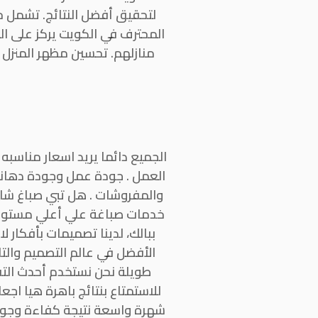
لتحقيق أفضل النتائج. تشمل خ
منازلهم. تحسين مظهر المنزل 
الجميع دائما يريد اسعار مناسبه 
العمل . جودة عمل وجودة دهانات
والمفروشات . هل تبي صباغ شاطر
خدمات صباغة علي أعلي مستوي م
ببالك، لدينا تصميمات بأفكار 
الأفضل في عالم التصميم والت
طويلة نحن نستخدم أحدث التقن
للاستمتاع بنتائج باهرة هيا اج
شهرة واسعة نتيجة كفاءة وجودة 