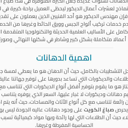
الدهانات لسنوات عديدة جعل الخبرة المتوفرة في هذا صباغ 
نماذج لعشرات أعمال الديكور ليحظى العميل براحة كبيرة في اخ
 فإن مهندس الديكور هو أحد الفنيين الذين يعملون على تقد
دم خدمات تركيب ألواح الجبس وورق الحائط وغيرها من الخدما
مل على الأساليب العلمية الحديثة والتكنولوجيا المتقدمة ال
 أعمالا متكاملة بشكل كبير وشاطر في شكلها النهائي وصورته
اهمية الدهانات
ل التشطيبات بالكامل، حيث أن الدهان هو ما يعطي لمسة جما
ءات والديكورات التي تساعد بدورها على توفير جهاتنا عالية
متاز هو ما يقوم بتوفير أفضل أنواع الديكورات التي تتناسب 
م دهانات وديكورات لا غبار عليها، السعر الذي يوفره يتناسب م
ئعة تتناسب مع كل أنواع الأثاث والمساحات، حيث أنه يتم 
 يحرص
صباغ الكويت
على وجود دهانات عاليه الجودة ليس بها
 حيث أن الطلاءات التي لها رائحة وبها مواد كيميائية تسبب 
الحساسية المفرطة وغيرها.