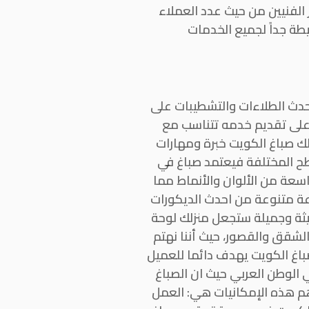
 الفنيين من حيث عدد العملاء
طة جداً لجميع الخدمات
حدث الطلاءات والتشطيبات على
على تقديم خدمه تتناسب مع
لك صباغ الكويت خبرة ومهارات
طح المختلفة فيعتمد صباغ في
عة من الألوان والأنماط مما
وعة متنوعة من احدث الديكورات
ديثة وجميلة ستجعل منزلك لوحة
الشقق والقصور، حيث أننا نهتم
باغ الكويت يهدف دائما للعميل
الوطن العربي حيث ان الصباغ
أهم هذه الإمكانيات هي: العمل