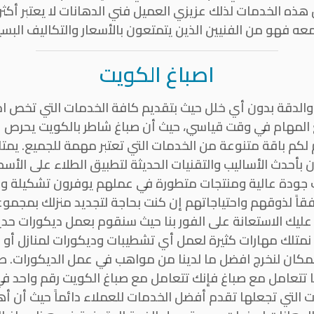
ذه الخدمات لذلك عزيزي العميل فني الدهانات لا يعتبر أكثر
عه فهو من الفنيين الذين يتمتعون بالأسعار والتكاليف البسي
اصباغ الكويت
والدقة بدون أي خلل حيث بتقديم كافة الخدمات التي تخص ا
ع المهام في وقت قياسي، حيث أن صباغ شاطر بالكويت يحرص 
 لكم باقة متنوعة من الخدمات التي تعتبر مهمة للجميع. يمت
بأحدث الأساليب والتقنيات الحديثة لتطبيق الطلاء على الأس
 جودة عالية ومنتجات متطورة في عملهم يوفرون تشكيلة واس
ا وفقاً لذوقهم واحتياجاتهم إن كنت بحاجة لتجديد منزلك بمجم
 عليك الاستعانة على الفور بنا حيث سنقوم بعمل ديكورات ح
 نمتلك مهارات كثيرة لعمل أي تشطيبات وديكورات لمنازل أو 
مكان لنخرج افضل ما لدينا من مواهب في عمل الديكورات. ص
 تتعامل مع صباغ فإنك تتعامل مع صباغ الكويت رقم واحد في 
ات التي تجعلها تقدم أفضل الخدمات للعملاء دائماً حيث أن 