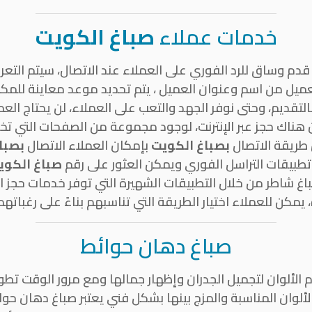
خدمات عملاء
صباغ الكويت
م وساق للرد الفوري على العملاء عند الاتصال، سيتم التعر
لعميل من اسم وعنوان العميل ، يتم تحديد موعد معاينة للمكا
لتقديم، وحتى نوفر الجهد والتعب على العملاء، لن يحتاج الع
هناك حجز عبر الإنترنت، لوجود مجموعة من الصفحات التي تخص
طريقة الاتصال
بصباغ الكويت
بإمكان العملاء الاتصال
بصبا
 تطبيقات التراسل الفوري ويمكن العثور على رقم
صباغ الكوي
باغ شاطر من خلال التطبيقات الشهيرة التي توفر خدمات حجز 
يمكن للعملاء اختيار الطريقة التي تناسبهم بناءً على رغباته
صباغ دهان حوائط
لألوان لتجميل الجدران وإظهار جمالها ومع مرور الوقت تطو
ألوان المناسبة والمزج بينها بشكل فني يعتبر صباغ دهان حوا