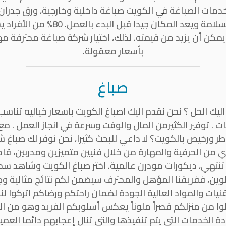
دمات الصباغة في الكويت صباغة داخلية وخارجية، ورق جدران،
المحترف في الكويت يركز على السلامة و
يمكن أن يزيد من قيمته. لذلك، اختيار شركة صباغة محترفة م
بأسعار معقولة.
صباغ
اليك الحل ؟ نحن نقدم اليك اصباغ الكويت باسعار خياليه تناس
 . توفير الكثيرمن المال والوقت وسرعة في انجاز العمل . 
 ورخيص بالكويت؟ لا داعي للبحث كثيرا، نحن نوفر لك صباغ ش
ن الحرفية والمهارة من خلال فنيين متميزين ومدربين، قاد
لا تنتهي، ديكورات مودرن عالمية. اختر صباغ الكويت وشاهد س
لوين، ففريقنا المؤهل والمحترف سيضمن لكم نتائج مثالية وجو
يات والمواد العالية الجودة لضمان راحتكم ورضاكم اتركوا لنا
علوا من منزلكم قصراً ملوناً يعكس أسلوبكم الفريد وهو من ا
الخدمات التي يتم تنفيذها والتي تنال إعجابهم دائمًا العم