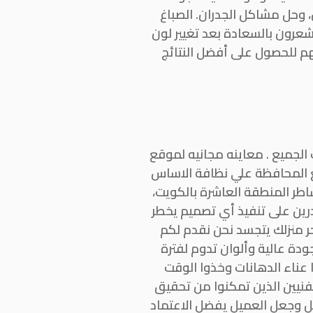
 وحل مشاكل الجدران. الصباغ
يعد المكان جيدًا قبل البدء بالعمل. 80% من الأفراد يشعرون بالسعادة بعد تغيير لون
هم للحصول على أفضل النتائج
ب الجميع . معاينه مجانيه لموقع
مع المحافظة علي نظافة الاساس
اطر المنطقة العاشرة بالكويت،
رين على تنفيذ أي تصميم يخطر
حر منزلك يتجسد نحن نقدم لكم
دة عالية وألوان تدوم لفترة
 عناء الدهانات وخذوا الوقت
لفنيين الذين تمكنوا من تحقيق
يل وجعل العميل يفضل الاعتماد