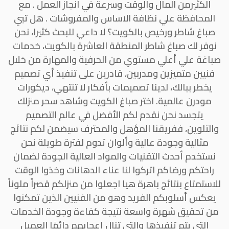
الكثيرمن المال والوقت وسرعة في انجاز العمل . مع
المحافظة علي نظافة الاساس والمفروشات . هل تبي
صباغ شاطر ورخيص بالكويت؟ لا داعي للبحث كثيرا، نحن
نوفر لك صباغ شاطر المنطقة العاشرة بالكويت، خدمات
صباغة علي أعلي مستوي من الحرفية والمهارة من خلال
فنيين متميزين ومدربين، قادرين على تنفيذ أي تصميم
يخطر ببالك، لدينا تصميمات بأفكار لا تنتهي، ديكورات
مودرن عالمية. اختر صباغ الكويت وشاهد سحر منزلك
يتجسد نحن نقدم لكم الأفضل في عالم التصميم
والتلوين، ففريقنا المؤهل والمحترف سيضمن لكم نتائج
مثالية وجودة عالية وألوان تدوم لفترة طويلة نحن
نستخدم أحدث التقنيات والمواد العالية الجودة لضمان
راحتكم ورضاكم اتركوا لنا عناء الدهانات وخذوا الوقت
للاستمتاع بنتائج باهرة هيا اجعلوا من منزلكم قصراً ملوناً
يعكس أسلوبكم الفريد وهو من الفنيين الذين تمكنوا
من تحقيق شهرة واسعة نتيجة كفاءة وجودة الخدمات
التي يتم تنفيذها والتي تنال إعجابهم دائمًا العميل