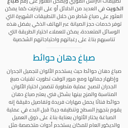
تطبيقات التراسل الفوري ويمكن العثور على رقم
صباغ
الكويت
في العديد من الدلائل أو على الإنترنت كما يمكن
العثور على صباغ شاطر من خلال التطبيقات الشهيرة التي
توفر خدمات حجز الصيانة عبر الهاتف الذكي بفضل هذه
الوسائل المتعددة، يمكن للعملاء اختيار الطريقة التي
تناسبهم بناءً على رغباتهم واحتياجاتهم الشخصية
صباغ دهان حوائط
صباغ دهان حوائط حيث يستخدم الألوان لتجميل الجدران
وإظهار جمالها ومع مرور الوقت تطورت تقنيات صبغ
الجدران لتصبح عملية متطورة تتضمن اختيار الألوان
المناسبة والمزج بينها بشكل فني يعتبر صباغ دهان
حوائط فنانًا يحمل مهارات فريدة وتفاصيل دقيقة إنه
يقوم بتجهيز السطح وتنظيفه جيدًا قبل البدء في عملية
الصباغة يختار الألوان بعناية بناءً على ذوق العميل
والديكور العام للمكان يستخدم أدوات متخصصة مثل