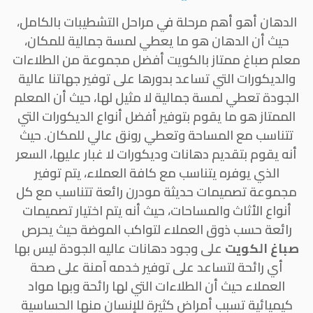
الدهان أهو أهم مرحلة في مراحل التشطيبات بالكامل،
حيث أن الدهان هو ما يعطي لمسة جمالية للمكان،
معلم صباغ ممتاز بالكويت أفضل مجموعة من الطلاءات
والديكورات التي تساعد بدورها على توفير جهاتنا عالية
الجودة تعطي لمسة جمالية لا مثيل لها، حيث أن المعلم
الممتاز هو ما يقوم بتوفير أفضل أنواع الديكورات التي
تتناسب مع المساحة وتعطي رونق عالي للمكان. حيث
أنه يقوم بتقديم دهانات وديكورات لا غبار عليها، السعر
الذي يوفره يتناسب مع كافة العملاء، يتم توفير
مجموعة تصميمات حديثة مودرن رائعة تتناسب مع كل
أنواع الأثاث والمساحات، حيث أنه يتم اختيار تصميمات
رائعة حسب ذوق العملاء لتواكب الموضة حيث يحرص
صباغ الكويت
على وجود دهانات عاليه الجودة ليس بها
أي رائحة لتساعد على توفير خدمه آمنة على صحة
العملاء حيث أن الطلاءات التي لها رائحة وبها مواد
كيميائية تسبب أمراض كثيرة للإنسان منها الحساسية