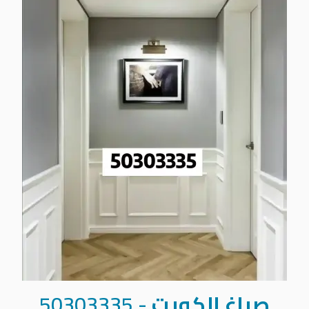
صباغ الكويت
-
50303335