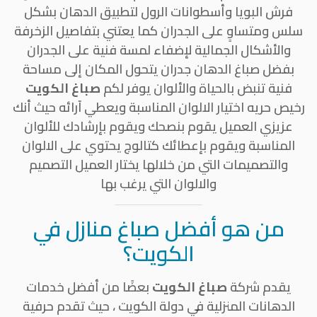
فرش البويا وأسطوانات الرول لتطبيق الدهان بشكل
سلس ومتساوٍ على الجدران كما يعتني بتفاصيل الزخرفة
والأشكال الجمالية لإضفاء لمسة فنية على الجدران
بفضل صباغ الدهان جدران يتحول المكان إلى مساحة
فنية تنبض بالحياة والألوان يوفر لكم
صباغ الكويت
رخيص حريه اختيار الالوان المناسبة ويعطي آرائه حيث أنك
عزيزي العميل يقوم بنصحك ويقوم بإرشادك للألوان
المناسبة ويقوم بإعطائك كتالوج يحتوي على الالوان
والتصميمات التي من خلالها يختار العميل التصميم
والالوان التي يرغب بها
من هو أفضل صباغ منازل في
الكويت؟
يقدم شركة
صباغ الكويت
بعضًا من أفضل خدمات
الدهانات المنزلية في دولة الكويت ، حيث تقدم حرفية