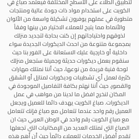
لتطبيق الطلاء على الأسطح المختلفة فيعتمد صباغ في
الكويت على استخدام مواد ذات جودة عالية ومنتجات
متطورة في عملهم يوفرون تشكيلة واسعة من الألوان
والأنماط مما يتيح للعملاء الاختيار من بينها وفقاً
لذوقهم واحتياجاتهم إن كنت بحاجة لتجديد منزلك
بمجموعة متنوعة من احدث الديكورات الجديدة سواء
داخلية أو خارجية عليك الاستعانة على الفور بنا حيث
سنقوم بعمل ديكورات حديثة وجميلة ستجعل منزلك
لوحة فنية فريدة من نوعها، حيث أننا نمتلك مهارات
كثيرة لعمل أي تشطيبات وديكورات لمنازل أو الشقق
والقصور، حيث أننا نهتم بكافة التفاصيل الموجودة في
المكان لنخرج افضل ما لدينا من مواهب في عمل
الديكورات. صباغ الكويت يهدف دائما للعميل ويجعل
العميل رقم واحد عندما تتعامل مع صباغ فإنك تتعامل
مع صباغ الكويت رقم واحد في الوطن العربي حيث ان
الصباغ التي تمتلك العديد من الإمكانيات التي تجعلها
تقدم أفضل الخدمات للعملاء دائماً حيث أن أهم هذه